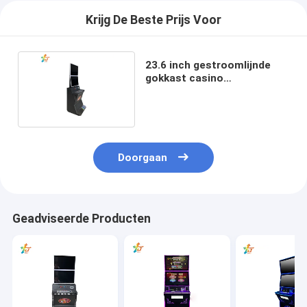
Krijg De Beste Prijs Voor
23.6 inch gestroomlijnde
gokkast casino
touchscreen spelmachine
Doorgaan
Geadviseerde Producten