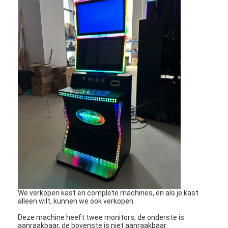
Over ons
Fabriekstocht
Kwaliteitscontrole
Neem contact met ons op
Nieuws
Gevallen
Spelmachine
Visspeltafels
We verkopen kast en complete machines, en als je kast
alleen wilt, kunnen we ook verkopen.
Casino roulette tafel
Deze machine heeft twee monitors, de onderste is
aanraakbaar, de bovenste is niet aanraakbaar.