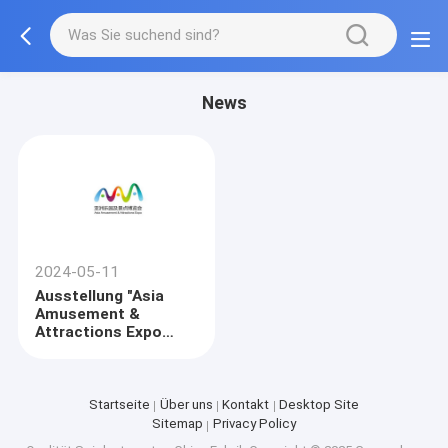
News
2024-05-11
Ausstellung "Asia
Amusement &
Attractions Expo
2024"
Startseite
Über uns
Kontakt
Desktop Site
Sitemap
Privacy Policy