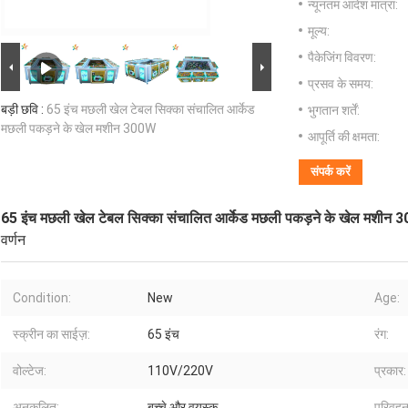
न्यूनतम आदेश मात्रा:
मूल्य:
पैकेजिंग विवरण:
प्रसव के समय:
बड़ी छवि :
65 इंच मछली खेल टेबल सिक्का संचालित आर्केड
भुगतान शर्तें:
मछली पकड़ने के खेल मशीन 300W
आपूर्ति की क्षमता:
संपर्क करें
65 इंच मछली खेल टेबल सिक्का संचालित आर्केड मछली पकड़ने के खेल मशीन
वर्णन
Condition:
New
Age:
स्क्रीन का साईज़:
65 इंच
रंग:
वोल्टेज:
110V/220V
प्रकार:
अनुकूलित:
बच्चे और वयस्क
परिवहन