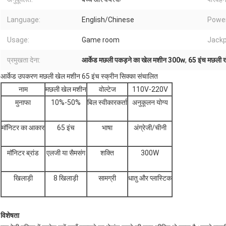
Language:
English/Chinese
Power
Usage:
Game room
Jackp
प्रमुखता देना:
आर्केड मछली पकड़ने का खेल मशीन 300w
,
65 इंच मछली 
आर्केड उपकरण मछली खेल मशीन 65 इंच स्क्रीन सिक्का संचालित
नाम
मछली खेल मशीन
वोल्टेज
110V-220V
मुनाफा
10%-50%
बिल स्वीकारकर्ता
अनुकूलन योग्य
मॉनिटर का आकार
65 इंच
भाषा
अंग्रेजी/चीनी
मॉनिटर ब्रांड
एलजी या सैमसंग
शक्ति
300W
खिलाड़ी
8 खिलाड़ी
सामग्री
धातु और प्लास्टिक
विशेषता