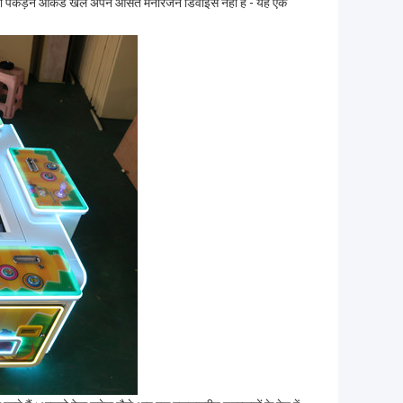
 मछली पकड़ने आर्केड खेल अपने औसत मनोरंजन डिवाइस नहीं है - यह एक