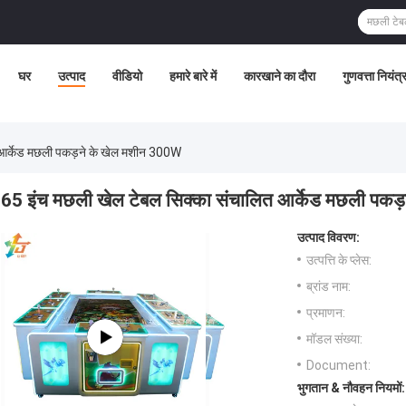
घर
उत्पाद
वीडियो
हमारे बारे में
कारखाने का दौरा
गुणवत्ता नियंत
 आर्केड मछली पकड़ने के खेल मशीन 300W
65 इंच मछली खेल टेबल सिक्का संचालित आर्केड मछली पकड
उत्पाद विवरण:
उत्पत्ति के प्लेस:
ब्रांड नाम:
प्रमाणन:
मॉडल संख्या:
Document:
भुगतान & नौवहन नियमों: