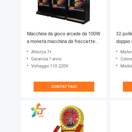
Macchina da gioco arcade da 100W
32 poll
a moneta macchina da freccette
doppio 
per bambini e adulti
arcade
Altezza:7+
Mater
Garanzia:1 anno
Color
Voltaggio:110-220V
Modello
CONTATTACI