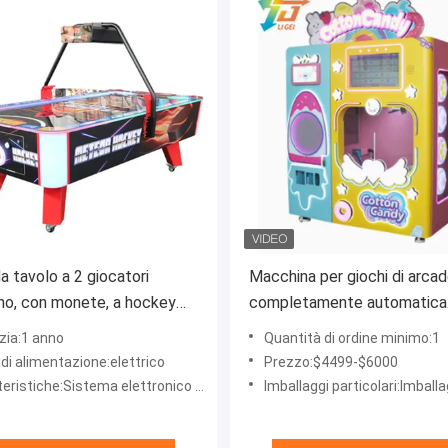
da tavolo a 2 giocatori
Macchina per giochi di arca
erno, con monete, a hockey
completamente automatica
con macchine, giochi didattici
Macchina elettrica per vende
zia:1 anno
Quantità di ordine minimo:1
dolci di cotone
di alimentazione:elettrico
Prezzo:$4499-$6000
istiche:Sistema elettronico di punteggio
Imballaggi particolari:Imballaggi in scat