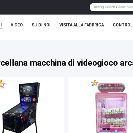
I
VIDEO
SU DI NOI
VISITA ALLA FABBRICA
CONTROLL
cellana macchina di videogioco ar