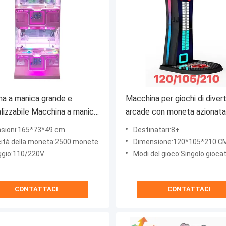
a a manica grande e
Macchina per giochi di dive
lizzabile Macchina a manica
arcade con moneta azionata
sioni:165*73*49 cm
Destinatari:8+
ità della moneta:2500 monete
Dimensione:120*105*210 C
ggio:110/220V
Modi del gioco:Singolo giocatore, con dive
CONTATTACI
CONTATTACI