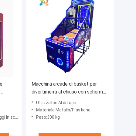
de
Macchina arcade di basket per
divertimenti al chiuso con schermo
re i
LCD da 55 pollici
Utilizzatori:Al di fuori
Materiale:Metallo/Plastiche
ole di legno
Peso:300 kg