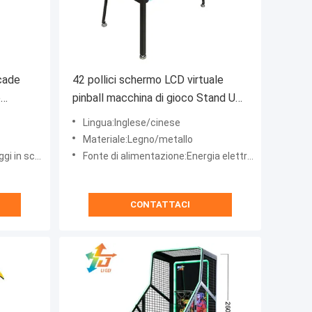
cade
42 pollici schermo LCD virtuale
e
pinball macchina di gioco Stand Up
i
Multi Game Arcade
Lingua:Inglese/cinese
ciale
Materiale:Legno/metallo
ole di legno
Fonte di alimentazione:Energia elettrica
CONTATTACI