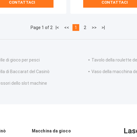
CONTATTACI
CONTATTACI
Page 1 of 2
|<
<<
1
2
>>
>|
le di gioco per pesci
Tavolo della roulette d
lla di Baccarat del Casinò
Vaso della macchina del
ssori dello slot machine
Las
inò
Macchina da gioco