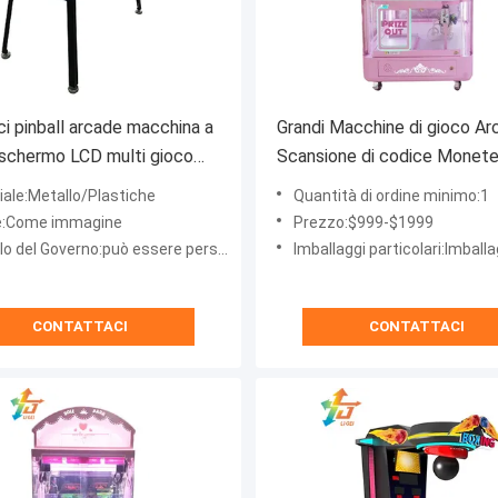
ici pinball arcade macchina a
Grandi Macchine di gioco Ar
schermo LCD multi gioco
Scansione di codice Monet
 macchina
Operato Macchina di gioco d
iale:Metallo/Plastiche
Quantità di ordine minimo:1
artiglieria In centro commer
e:Come immagine
Prezzo:$999-$1999
 del Governo:può essere personalizzato
Imballaggi particolari:Imballaggi in scat
CONTATTACI
CONTATTACI