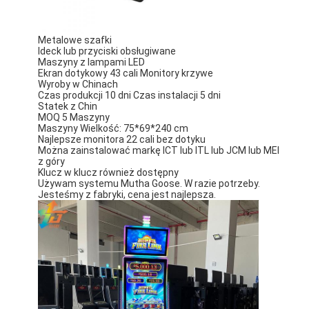
Metalowe szafki
Ideck lub przyciski obsługiwane
Maszyny z lampami LED
Ekran dotykowy 43 cali Monitory krzywe
Wyroby w Chinach
Czas produkcji 10 dni Czas instalacji 5 dni
Statek z Chin
MOQ 5 Maszyny
Maszyny Wielkość: 75*69*240 cm
Najlepsze monitora 22 cali bez dotyku
Można zainstalować markę ICT lub ITL lub JCM lub MEI
z góry
Klucz w klucz również dostępny
Używam systemu Mutha Goose. W razie potrzeby.
Jesteśmy z fabryki, cena jest najlepsza.
Do domu
Produkty
Filmy