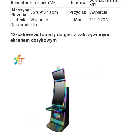
JCM lub marka
Acceptor:
lub marka MEI
biletów:
MEI
Maszyny
75*69*240 cm
Przyciski:
Wsparcie
Rozmiar:
Ideck:
Wsparcie
Moc:
110-220 V
Opis produktu
43-calowe automaty do gier z zakrzywionym
ekranem dotykowym