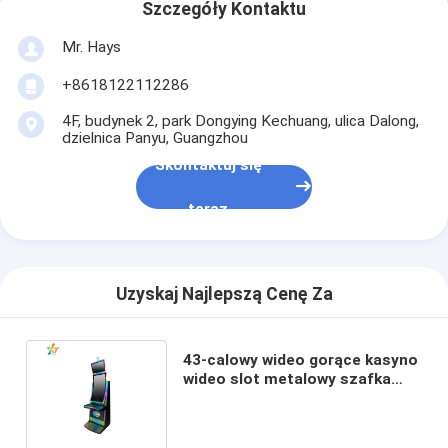
Szczegóły Kontaktu
automat do gier
Mr. Hays
Stół Baccarat w kasynie
+8618122112286
Garnek Złota Maszyna do gier
4F, budynek 2, park Dongying Kechuang, ulica Dalong,
dzielnica Panyu, Guangzhou
Oprogramowanie automatu do gier
Skontaktuj się
Akcesoria do automatów
teraz
Uzyskaj Najlepszą Cenę Za
43-calowy wideo gorące kasyno
wideo slot metalowy szafka
szafka zręczna gry na sprzedaż