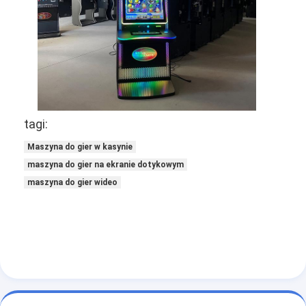
O nas
Wycieczka po fabryce
Kontrola jakości
Skontaktuj się z nami
tagi:
Nowości
Maszyna do gier w kasynie
Sprawy
maszyna do gier na ekranie dotykowym
maszyna do gier wideo
Maszyna do gier
Stoły do gier rybnych
Stół do ruletki w kasynie