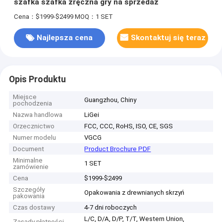
szafka szafka zręczna gry na sprzedaż
Cena：$1999-$2499
MOQ：1 SET
Najlepsza cena
Skontaktuj się teraz
Opis Produktu
Miejsce
Guangzhou, Chiny
pochodzenia
Nazwa handlowa
LiGei
Orzecznictwo
FCC, CCC, RoHS, ISO, CE, SGS
Numer modelu
VGCG
Document
Product Brochure PDF
Minimalne
1 SET
zamówienie
Cena
$1999-$2499
Szczegóły
Opakowania z drewnianych skrzyń
pakowania
Czas dostawy
4-7 dni roboczych
L/C, D/A, D/P, T/T, Western Union,
Zasady płatności