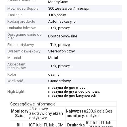
MoneyGram
Możliwość Supply
300 zestawów / miesiąc
Zasilanie
110V/220V
Rodzaj produktu
Automat kasyno
Drukarka biletów
- Tak, proszę.
Oprogramowanie do
Dostosowywalne
gier
Ekran dotykowy
- Tak, proszę.
System dzwiękowy
Stereofoniczny
Materiał
Metal
Akceptant
- Tak, proszę.
rachunków
Kolor
czarny
Wielkość
Standardowy
,
maszyna do gier wideo
High Light:
,
maszyna do gry wideo pionowa
maszyna do gier kasynowych
Szczegółowe informacje
43-calowy
Monitory
Najwyższe
230,6 cala Bez
zakrzywiony ekran
Szie:
monitory:
dotyku
dotykowy
ICT lub ITL lub
Bill
ICT lub ITL lub JCM
Drukarka