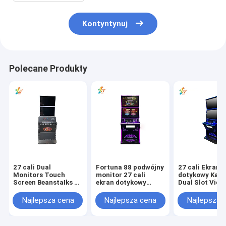
Kontyntynuj
Polecane Produkty
27 cali Dual
Fortuna 88 podwójny
27 cali Ekran
Monitors Touch
monitor 27 cali
dotykowy Kas
Screen BeanstaIks 3
ekran dotykowy
Dual Slot Vide
Maszyny do gier na
BeanstaIks 3
Monitory Bean
sprzedaż
maszyny do gier na
3 Maszyny do 
Najlepsza cena
Najlepsza cena
Najlepsza 
sprzedaż
sprzedaż