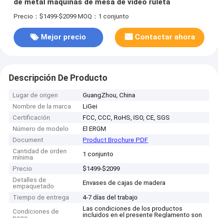
de metal máquinas de mesa de video ruleta
Precio：$1499-$2099
MOQ：1 conjunto
Mejor precio
Contactar ahora
Descripción De Producto
Lugar de origen
GuangZhou, China
Nombre de la marca
LiGei
Certificación
FCC, CCC, RoHS, ISO, CE, SGS
Número de modelo
El ERGM
Document
Product Brochure PDF
Cantidad de orden
1 conjunto
mínima
Precio
$1499-$2099
Detalles de
Envases de cajas de madera
empaquetado
Tiempo de entrega
4-7 días del trabajo
Las condiciones de los productos
Condiciones de
incluidos en el presente Reglamento son
pago