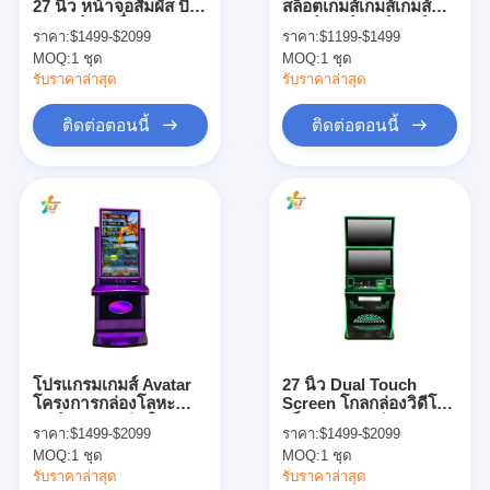
27 นิ้ว หน้าจอสัมผัส บีน
สล็อตเกมส์เกมส์เกมส์
เกี่ยวกับเรา
สตัลคส์ 3 เครื่องเล่นเกม
เกมส์เกมส์เกมส์เกมส์
ราคา:
$1499-$2099
ราคา:
$1199-$1499
สําหรับขาย
เกมส์เกมส์เกมส์เกมส์
MOQ:
1 ชุด
MOQ:
1 ชุด
เกมส์เกมส์เกมส์เกมส์
ทัวร์โรงงาน
เกมส์เกมส์เกมส์เกมส์
รับราคาล่าสุด
รับราคาล่าสุด
เกมส์เกมส์เกมส์เกมส์
การควบคุมคุณภาพ
เกมส์เกมส์เกมส์เกมส์
ติดต่อตอนนี้
ติดต่อตอนนี้
เกมส์เกมส์เกมส์เกมส์
เกมส์เกมส์เกมส์เกมส์
ติดต่อเรา
เกมส์เกมส์เกมส์เกมส์
เกมส์เกมส์เกมส์เกมส์
เกมส์เกมส์เกมส์เกมส์
ข่าว
เกมส์เกมส์เกมส์เกมส์
เกมส์เกมส์เกมส์เกมส์
กรณี
เกมส์เกมส์เกมส์เกมส์
เกมส์เกมส์เกมส์เกมส์
เกมส์เกมส์เกมส์เกมส์
เกมส์เกมส์เกมส์เกมส์
เกมส์เกมส์เกมส์เกมส์
เครื่องเล่นสล็อต
เกมส์เกมส์เกมส์เก
โปรแกรมเกมส์ Avatar
27 นิ้ว Dual Touch
โครงการกล่องโลหะ
Screen โกลกล่องวิดีโอ
โต๊ะเกมปลา
บอร์ด PCB ผลิตใน
สล็อตกระเป๋าสําหรับ
ราคา:
$1499-$2099
ราคา:
$1499-$2099
ประเทศจีน เกมส์โลหะ
ขาย
โต๊ะบาคาร่ารูเล็ต
MOQ:
1 ชุด
MOQ:
1 ชุด
เครื่องสล็อต สําหรับขาย
รับราคาล่าสุด
รับราคาล่าสุด