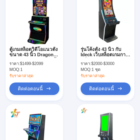
ตู้เกมสล็อตวิดีโอแนวตั้ง
รุ่นโค้งตั้ง 43 นิ้ว กับ
ขนาด 43 นิ้ว Dragon
Ideck เว็บสล็อตเกมการ
Iink Fusion Gaming ตู้
พนัน
ราคา:
$1499-$2099
ราคา:
$2000-$3000
โลหะสำหรับขาย
MOQ:
1
MOQ:
1 ชุด
รับราคาล่าสุด
รับราคาล่าสุด
ติดต่อตอนนี้
ติดต่อตอนนี้