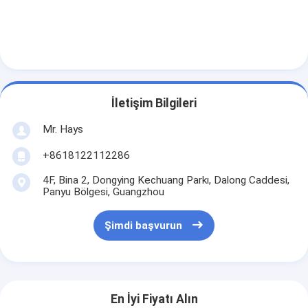
atari oyun makinesi
Casino Baccarat Masası
Pot Of Gold Oyun Makinesi
Slot Makinesi Yazılımı
İletişim Bilgileri
Mr. Hays
Slot Makinesi Aksesuarları
+8618122112286
4F, Bina 2, Dongying Kechuang Parkı, Dalong Caddesi,
Panyu Bölgesi, Guangzhou
Şimdi başvurun
En İyi Fiyatı Alın