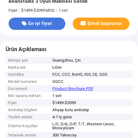
BeanstaIks 3 Oyun Makinesi Satılık
Fiyat：$1499-$2099
MOQ：1 set
En iyi fiyat
Şimdi başvurun
Ürün Açıklaması
Menşe yeri
Guangzhou, Çin
Marka adı
LiGei
Sertifika
FCC, CCC, RoHS, ISO, CE, SGS
Model numarası
SGCC
Document
Product Brochure PDF
Min sipariş miktarı
1 set
Fiyat
$1499-$2099
Ambalaj bilgileri
Ahşap kutu ambalajı
Teslim süresi
4-7 iş günü
L/C, D/A, D/P, T/T, Western Union,
Ödeme koşulları
MoneyGram
Yetenek temini
300 Takım/ay