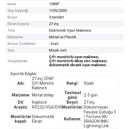
Karar
1080P
Güç kaynağı
110V/220V
Boyut
Standart
Ekran boyutu
27 inç
Türü
Elektronik Oyun Makinesi
Malzeme
Metal ve Plastik
Bonus Özellikleri
- Evet.
Ses
Müzik seti
,
Çift monitörlü oyun makinesi
Vurgulamak:
,
Çift monitörlü dikey slot makinesi
dokunmatik ekranlı oyun makinesi
Ayrıntılı Bilgiler
27 inç CPAP
Adı:
Çift Monitör
Rengi:
Siyah
Kabineti
Teslimat
Malzeme:
Metal dolap
2-5 gün
günü:
Dil:
İngilizce
Boyut:
27 inç.
Arayüz:
RS232/VGA/DVI
Monitörler:
Dokunmayan
Fasulye Çubuğu 3
Monitörler
Dokunmatik
/ Fortune 88/
Kullanım:
kapalı:
Ekran
DRAGON IINK/
Lightning Link