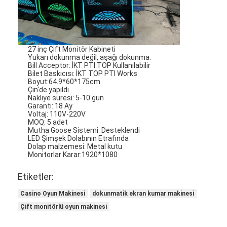
Bizim Hakkımızda
Fabrika turu
27 inç Çift Monitör Kabineti
Kalite Kontrolü
Yukarı dokunma değil, aşağı dokunma.
Bill Acceptor: İKT PTI TOP Kullanılabilir
Bilet Baskıcısı: İKT TOP PTI Works
Bizimle İletişim
Boyut:64.9*60*175cm
Çin'de yapıldı.
Nakliye süresi: 5-10 gün
Haberler
Garanti: 18 Ay
Voltaj: 110V-220V
Davalar
MOQ: 5 adet
Mutha Goose Sistemi: Desteklendi
LED Şimşek Dolabının Etrafında
Dolap malzemesi: Metal kutu
Monitorlar Karar:1920*1080
Slot Oyun Makinesi
Etiketler:
Balık Oyun Masaları
Casino Oyun Makinesi
dokunmatik ekran kumar makinesi
Çift monitörlü oyun makinesi
Casino Rulet Masası