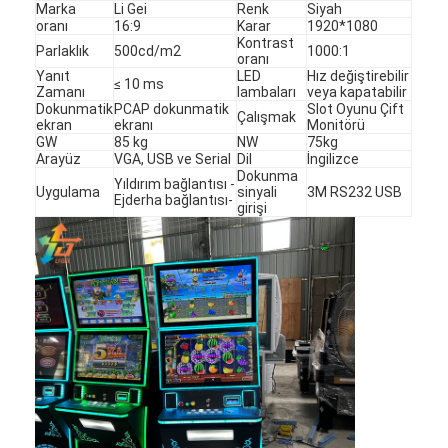
Marka
Li Gei
Renk
Siyah
oranı
16:9
Karar
1920*1080
Kontrast
Parlaklık
500cd/m2
1000:1
oranı
Yanıt
LED
Hız değiştirebilir
≤ 10 ms
Zamanı
lambaları
veya kapatabilir
Dokunmatik
PCAP dokunmatik
Slot Oyunu Çift
Çalışmak
ekran
ekranı
Monitörü
GW
85 kg
NW
75kg
Arayüz
VGA, USB ve Serial
Dil
İngilizce
Dokunma
Yıldırım bağlantısı -
Uygulama
sinyali
3M RS232 USB
Ejderha bağlantısı-
girişi
Evde
Ürün
Videolar