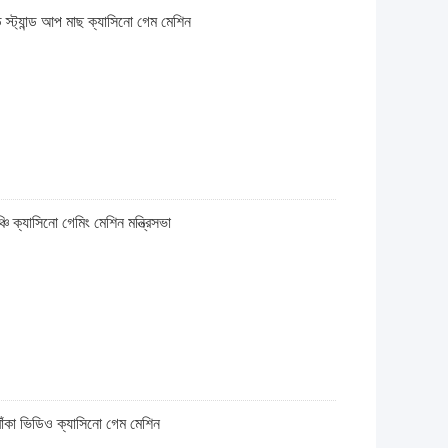
 স্ট্যান্ড আপ মাছ ক্যাসিনো গেম মেশিন
চি ক্যাসিনো গেমিং মেশিন মন্ত্রিসভা
বাঁকা ভিডিও ক্যাসিনো গেম মেশিন