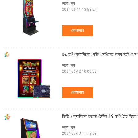
আরো পড়ুন
2024-06-11 13:58:24
যোগাযোগ
৪৩ ইঞ্চি ক্যাসিনো গেমিং মেশিনের জন্য মাল্টি গেম 
আরো পড়ুন
2024-06-12 10:06:33
যোগাযোগ
ভিডিও ক্যাসিনো রুলেট টেবিল 19 ইঞ্চি টাচ স্ক্রি
আরো পড়ুন
2024-07-13 11:19:09