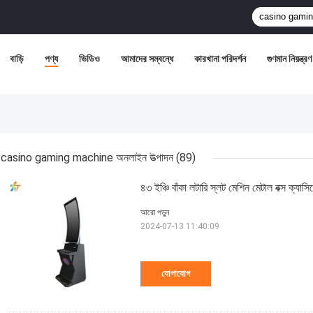
বাড়ি
পণ্য
ভিডিও
আমাদের সম্বন্ধে
কারখানা পরিদর্শন
গুণমান নিয়ন্ত্রণ
casino gaming machine অনলাইন উত্পাদন
(89)
৪৩ ইঞ্চি বাঁকা লটারি স্লট মেশিন মেটাল বক্স ক্যাস
আরো পড়ুন
2024-07-13 11:40:09
যোগাযোগ