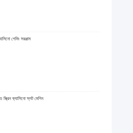
যাসিনো গেমিং সরঞ্জাম
 স্ক্রিন ক্যাসিনো স্লট মেশিন