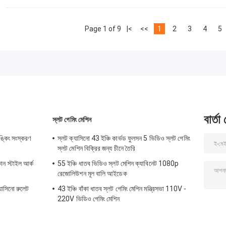
Page 1 of 9
|<
<<
1
2
3
4
5
বার্তা
স্লট গেমিং মেশিন
িঙ্কিং সংস্করণ
স্লট ক্যাসিনো 43 ইঞ্চি কার্ভড ফুলসন 5 ভিডিও স্লট গেমিং
স্লট মেশিন বিক্রির জন্য চীনে তৈরি
ান স্টাইল আর্ক
55 ইঞ্চি ধাতব ভিডিও স্লট মেশিন ক্যাবিনেট 1080p
রেজোলিউশন মূল বালি আইডেক
্যাসিনো রুলেট
43 ইঞ্চি বাঁকা ধাতব স্লট গেমিং মেশিন মন্ত্রিসভা 110V -
220V ভিডিও গেমিং মেশিন