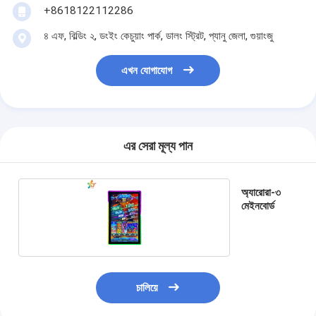
+8618122112286
৪ এফ, বিল্ডিং ২, ডংইং কেচুয়াং পার্ক, ডালং স্ট্রিট, প্যানু জেলা, গুয়াংজু
এখন যোগাযোগ
এর সেরা মূল্য পান
অ্যারোরা-৩
মেইনবোর্ড
বাড়ি
পণ্য
চালিয়ে
ভিডিও