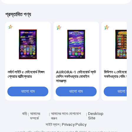
আমাদের সম্বন্ধে
প্রস্তাবিত পণ্য
কারখানা পরিদর্শন
গুণমান নিয়ন্ত্রণ
আমাদের সাথে যোগাযোগ
খবর
মামলা
নর্দার্ন লাইট ৫ মেইনবোর্ড সিঙ্গল
AURORA-1 মেইনবোর্ড স্লট
ফিউশন ২ মেইনবোর্ড স
প্লেয়ার মাল্টিপ্লেয়ার
মেশিন সফটওয়্যার মোবাইল
সফটওয়্যার গেমিং সফট
সামঞ্জস্য
ভালো দাম
ভালো দাম
ভালো দাম
স্লট গেমিং মেশিন
মাছের গেম টেবিল
বাড়ি
আমাদের
আমাদের সাথে যোগাযোগ
Desktop
Site
সম্পর্কে
করুন
ক্যাসিনো রুলেট টেবিল
সাইট ম্যাপ
Privacy Policy