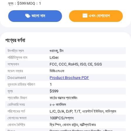
মূল্য：$599
MOQ：1
ভালো দাম
এখন যোগাযোগ
পণ্যের বর্ণনা
উৎপত্তি স্থল
গুয়াংজু, চীন
পরিচিতিমুলক নাম
LiGei
সাক্ষ্যদান
FCC, CCC, RoHS, ISO, CE, SGS
মডেল নম্বার
ভিজিএসএফ
Document
Product Brochure PDF
ন্যূনতম চাহিদার পরিমাণ
1
মূল্য
$599
প্যাকেজিং বিবরণ
কাঠের বাক্সের প্যাকেজিং
ডেলিভারি সময়
৫-৮ কার্যদিবস
পরিশোধের শর্ত
L/C, D/A, D/P, T/T, ওয়েস্টার্ন ইউনিয়ন, মানিগ্রাম
যোগানের ক্ষমতা
100PCS/সপ্তাহ
বোনাস বৈশিষ্ট্য
ফ্রি স্পিন, বোনাস রাউন্ড, মাল্টিপ্লাইকার