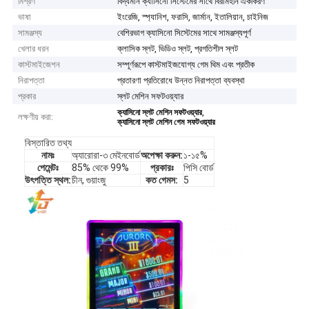
মিশ্রণ
বিদ্যমান ক্যাসিনো সিস্টেমের সাথে বিরামহীন একীকরণ
ভাষা
ইংরেজি, স্প্যানিশ, ফরাসি, জার্মান, ইতালিয়ান, চাইনিজ
সামঞ্জস্য
বেশিরভাগ ক্যাসিনো সিস্টেমের সাথে সামঞ্জস্যপূর্ণ
খেলার ধরন
ক্লাসিক স্লট, ভিডিও স্লট, প্রগতিশীল স্লট
কাস্টমাইজেশন
সম্পূর্ণরূপে কাস্টমাইজযোগ্য গেম থিম এবং প্রতীক
নিরাপত্তা
প্রতারণা প্রতিরোধে উন্নত নিরাপত্তা ব্যবস্থা
প্রকার
স্লট মেশিন সফটওয়্যার
,
ক্যাসিনো স্লট মেশিন সফটওয়্যার
লক্ষণীয় করা:
ক্যাসিনো স্লট মেশিন গেম সফটওয়্যার
বিস্তারিত তথ্য
নামঃ
অ্যারোরা-৩ মেইনবোর্ড
অপেক্ষা করুন:
১-১৫%
পেমেন্টঃ
85% থেকে 99%
প্রকারঃ
পিসি বোর্ড
উৎপত্তি স্থল:
চীন, গুয়াংজু
কত গেমস:
5