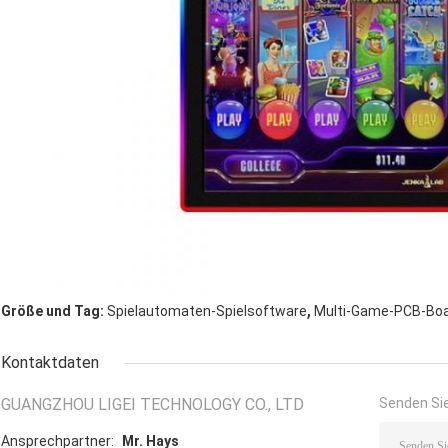
,
Größe und Tag:
Spielautomaten-Spielsoftware
Multi-Game-PCB-Bo
Kontaktdaten
GUANGZHOU LIGEI TECHNOLOGY CO., LTD
Senden Sie
Ansprechpartner:
Mr. Hays