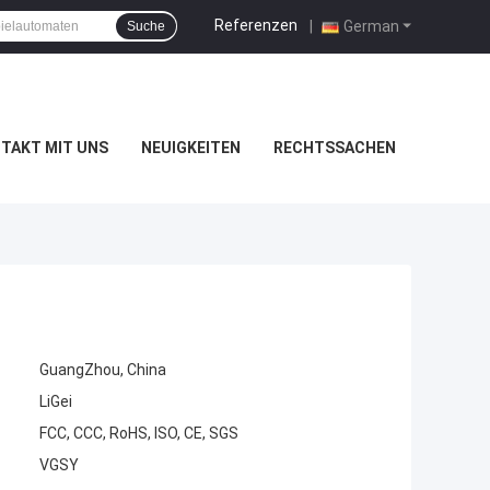
Referenzen
|
German
Suche
TAKT MIT UNS
NEUIGKEITEN
RECHTSSACHEN
GuangZhou, China
LiGei
FCC, CCC, RoHS, ISO, CE, SGS
VGSY