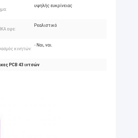
υψηλής ευκρίνειας
μα:
Ρεαλιστικό
ΚΑ εφε:
- Ναι, ναι.
ασμός κινητών:
ακες PCB 43 ιντσών