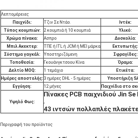
Λεπτομέρειες
Παιχνίδι:
Τζιν Σε Ντάο.
Ιντέκ:
Τύπος κουμπιών:
2 κουμπιά ή 10 κουμπιά
Υλικό:
Χρώμα πίνακα:
Ασπρο
Δυσκολία:
Μπιλ Ακεκτερ:
ΤΠΕ ή ITL ή JCM ή MEI μάρκα
Εκτυπωτής
Σύστημα γαγκάλ:
Υποστηριζόμενη
Σφραγίδες:
Τοποθεσία:
Γκουάνγκτσοου Κίνα
Όραμα:
Δελτίο MOQ:
1 τεμάχιο
Ετικέτα:
Ημέρες αποστολής:
3 ημέρες DHL - 5 ημέρες
Υποστήριξη S
Εγγύηση:
12 μήνες
Παιχνίδια στο σ
Πίνακες PCB παιχνιδιού Jin Se
Υψηλό Φως:
,
43 ιντσών πολλαπλές πλακέτε
Περιγραφή του προϊόντος