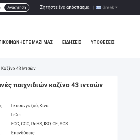
Ζητήστε ένα απόσπασμα
|
Greek
Αναζήτηση
ΠΙΚΟΙΝΩΝΉΣΤΕ ΜΑΖΊ ΜΑΣ
ΕΙΔΉΣΕΙΣ
ΥΠΟΘΈΣΕΙΣ
 Καζίνο 43 Ιντσών
νές παιχνιδιών καζίνο 43 ιντσών
ς:
Γκουανγκζού, Κίνα
LiGei
FCC, CCC, RoHS, ISO, CE, SGS
:
Επενδύσεις