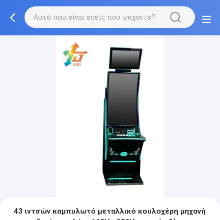
43 ιντσών καμπυλωτό μεταλλικό κουλοχέρη μηχανή