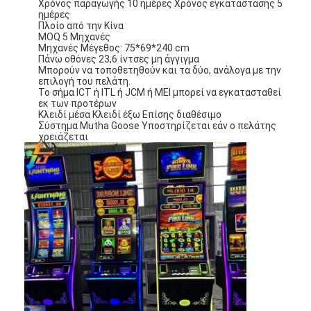
Χρόνος παραγωγής 10 ημέρες Χρόνος εγκατάστασης 5
Σχετικά με εμάς
ημέρες
Πλοίο από την Κίνα
MOQ 5 Μηχανές
Επισκεψή εργοστασίου
Μηχανές Μέγεθος: 75*69*240 cm
Πάνω οθόνες 23,6 ίντσες μη άγγιγμα
Μπορούν να τοποθετηθούν και τα δύο, ανάλογα με την
Έλεγχος ποιότητας
επιλογή του πελάτη.
Το σήμα ICT ή ITL ή JCM ή MEI μπορεί να εγκατασταθεί
εκ των προτέρων
Επικοινωνήστε μαζί μας
Κλειδί μέσα Κλειδί έξω Επίσης διαθέσιμο
Σύστημα Mutha Goose Υποστηρίζεται εάν ο πελάτης
Ειδήσεις
χρειάζεται
Υποθέσεις
Μηχανή παιχνιδιού
Τα τραπέζια παιχνιδιών ψαριών
Τραπέζι Ρουλέτας Καζίνο