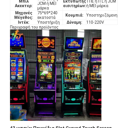
Μπιλ
Εκτυπωτής
ΤΠΕ ή ITL ή JCM
JCM ή MEI
Ακεκτερ:
εισιτηρίων:
ή MEI μάρκα
μάρκα
Μηχανές
75*69*240
Κουμπιά:
Υποστηριζόμενη
Μέγεθος:
εκατοστά
Ιντέκ:
Υποστήριξη
Δύναμη:
110-220V
Περιγραφή του προϊόντος