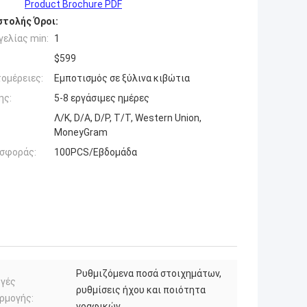
Product Brochure PDF
τολής Όροι:
ελίας min:
1
$599
ομέρειες:
Εμποτισμός σε ξύλινα κιβώτια
ης:
5-8 εργάσιμες ημέρες
Λ/Κ, D/A, D/P, T/T, Western Union,
MoneyGram
σφοράς:
100PCS/Εβδομάδα
Ρυθμιζόμενα ποσά στοιχημάτων,
ογές
ρυθμίσεις ήχου και ποιότητα
ρμογής:
γραφικών