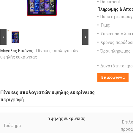
Document:
Πληρωμής & Αποσ
Ποσότητα παραγγ
Τιμή:
Συσκευασία λεπτ
Χρόνος παράδοσ
Μεγάλες Εικόνας :
Πίνακες υπολογιστών
Όροι πληρωμής:
υψηλής ευκρίνειας
Δυνατότητα προ
Επικοινωνία
Πίνακες υπολογιστών υψηλής ευκρίνειας
περιγραφή
Υψηλής ευκρίνειας
Επιλ
Γράφημα:
προσα