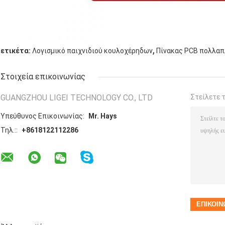
,
ετικέτα:
Λογισμικό παιχνιδιού κουλοχέρηδων
Πίνακας PCB πολλαπ
Στοιχεία επικοινωνίας
GUANGZHOU LIGEI TECHNOLOGY CO., LTD
Στείλετε 
Υπεύθυνος Επικοινωνίας:
Mr. Hays
Τηλ.::
+8618122112286