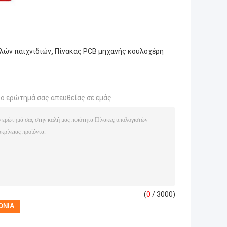
,
λών παιχνιδιών
Πίνακας PCB μηχανής κουλοχέρη
το ερώτημά σας απευθείας σε εμάς
(
0
/ 3000)