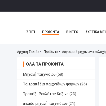
ΣΠΊΤΙ
ΠΡΟΪΌΝΤΑ
ΒΊΝΤΕΟ
ΣΧΕΤΙΚΆ ΜΕ
Αρχική Σελίδα
Προϊόντα
Λογισμικό μηχανών κουλοχ
ΌΛΑ ΤΑ ΠΡΟΪΌΝΤΑ
Μηχανή παιχνιδιού
(58)
Τα τραπέζια παιχνιδιών ψαριών
(26)
Τραπέζι Ρουλέτας Καζίνο
(23)
arcade μηχανή παιχνιδιών
(21)