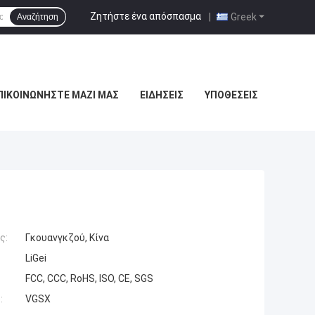
Ζητήστε ένα απόσπασμα
|
Greek
Αναζήτηση
ΠΙΚΟΙΝΩΝΉΣΤΕ ΜΑΖΊ ΜΑΣ
ΕΙΔΉΣΕΙΣ
ΥΠΟΘΈΣΕΙΣ
ς:
Γκουανγκζού, Κίνα
LiGei
FCC, CCC, RoHS, ISO, CE, SGS
:
VGSX