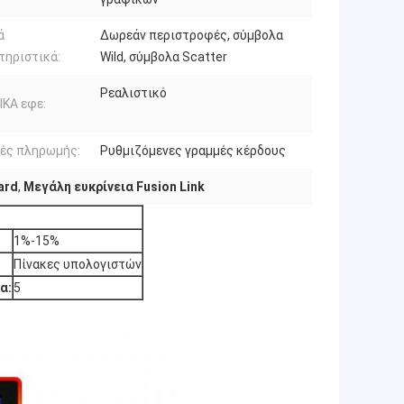
ά
Δωρεάν περιστροφές, σύμβολα
τηριστικά:
Wild, σύμβολα Scatter
Ρεαλιστικό
ΚΑ εφε:
μές πληρωμής:
Ρυθμιζόμενες γραμμές κέρδους
ard
,
Μεγάλη ευκρίνεια Fusion Link
1%-15%
Πίνακες υπολογιστών
α:
5