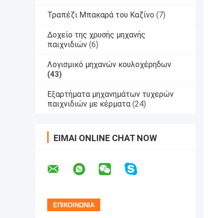
Τραπέζι Μπακαρά του Καζίνο
(7)
Δοχείο της χρυσής μηχανής
παιχνιδιών
(6)
Λογισμικό μηχανών κουλοχέρηδων
(43)
Εξαρτήματα μηχανημάτων τυχερών
παιχνιδιών με κέρματα
(24)
ΕΊΜΑΙ ONLINE CHAT NOW