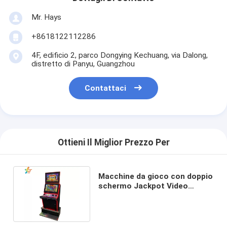
macchina di videogioco arcade
Mr. Hays
Tabella di Baccarat del Casinò
+8618122112286
Vaso della macchina del gioco dell'oro
4F, edificio 2, parco Dongying Kechuang, via Dalong,
distretto di Panyu, Guangzhou
Software per slot machine
Contattaci
Accessori dello slot machine
Ottieni Il Miglior Prezzo Per
Macchine da gioco con doppio
schermo Jackpot Video
Aladdin Macchine da gioco