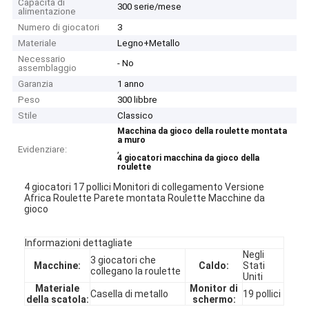
Capacità di
300 serie/mese
alimentazione
Numero di giocatori
3
Materiale
Legno+Metallo
Necessario
- No
assemblaggio
Garanzia
1 anno
Peso
300 libbre
Stile
Classico
Macchina da gioco della roulette montata
a muro
Evidenziare:
,
4 giocatori macchina da gioco della
roulette
4 giocatori 17 pollici Monitori di collegamento Versione
Africa Roulette Parete montata Roulette Macchine da
gioco
Informazioni dettagliate
Negli
3 giocatori che
Macchine:
Caldo:
Stati
collegano la roulette
Uniti
Materiale
Monitor di
Casella di metallo
19 pollici
della scatola:
schermo: