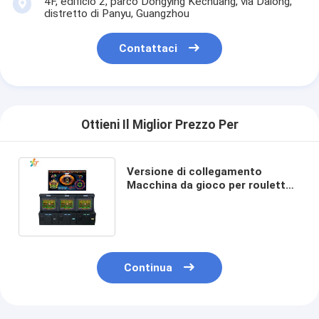
4F, edificio 2, parco Dongying Kechuang, via Dalong,
Su di noi
distretto di Panyu, Guangzhou
Visita alla fabbrica
Contattaci
Controllo della qualità
Contattaci
Ottieni Il Miglior Prezzo Per
Notizie
Casi
Versione di collegamento
Macchina da gioco per roulette
a muro 17 pollici Monitor per 4
giocatori
Macchina da gioco
Tabelle di gioco per pesci
Continua
Tavolo della roulette del casinò