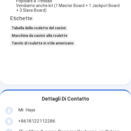
Popolare a Trinidad
Vendiamo anche kit (1 Master Board + 1 Jackpot Board
+ 3 Slave Board)
Etichette:
Tabella della roulette del casinò
Macchina da casinò alla roulette
Tavolo di roulette in stile americano
Casa.
Dettagli Di Contatto
Mr. Hays
Prodotti
+8618122112286
Video