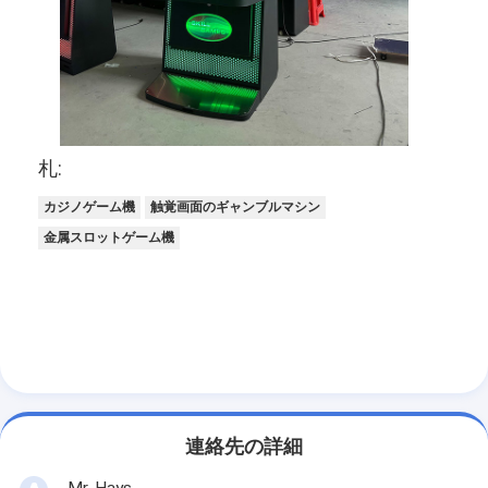
わたしたち に つい て
工場 ツアー
品質管理
連絡 ください
札:
カジノゲーム機
触覚画面のギャンブルマシン
ニュース
金属スロットゲーム機
事件
スロットゲーム機
魚のゲームテーブル
連絡先の詳細
カジノ・ルーレット・テーブル
Mr. Hays