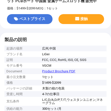
ット PCBボード 中国製 金属ゲームスロット機 販売中
価格：$1499-$2099
MOQ：1セット
ベストプライス
接触
製品の説明
起源の場所
広州,中国
ブランド名
LiGei
証明
FCC, CCC, RoHS, ISO, CE, SGS
モデル番号
VGCM
Document
Product Brochure PDF
最小注文数量
1セット
価格
$1499-$2099
パッケージの詳細
木製の箱の包装
受渡し時間
4-7の仕事日
L/C,D/A,D/P,T/T,ウェスタンユニオン,マネ
支払条件
ーグラム
供給の能力
300セット/月