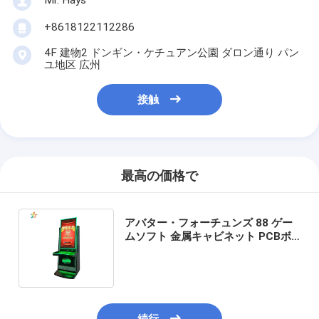
アーケード・ゲーム機械
+8618122112286
カジノ バカラ テーブル
4F 建物2 ドンギン・ケチュアン公園 ダロン通り パン
ユ地区 広州
ゲーム・マシン金の壷
接触
スロットマシンソフトウェア
スロット マシンの付属品
最高の価格で
アバター・フォーチュンズ 88 ゲー
ムソフト 金属キャビネット PCBボ
ード 中国製 金属ゲームスロット機
販売中
続行