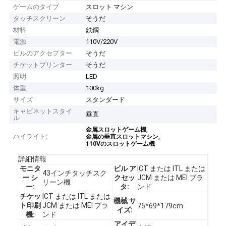
ゲームのタイプ
スロット マシン
タッチスクリーン
そうだ
材料
鉄鋼
電源
110V/220V
ビルのアクセプター
そうだ
チケットプリンター
そうだ
照明
LED
体重
100kg
サイズ
スタンダード
キャビネットスタイ
垂直
ル
,
金属スロットゲーム機
ハイライト:
,
金属の垂直スロットマシン
110Vのスロットゲーム機
詳細情報
モニタ
ビル ア
ICT または ITL または
43インチタッチスク
ー シ
クセッ
JCM または MEI ブラ
リーン機
ー:
タ:
ンド
チケッ
ICT または ITL または
機械 サ
ト印刷
JCM または MEI ブラ
75*69*179cm
イズ:
機:
ンド
アイデ