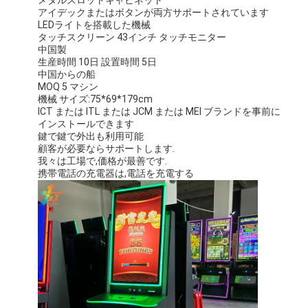
アイデックまたはボタンが両方サポートされています
LEDライトを搭載した機械
タッチスクリーン 43インチ タッチモニター
中国製
生産時間 10日 設置時間 5日
中国からの船
MOQ 5 マシン
機械 サイズ:75*69*179cm
ICT または ITL または JCM または MEI ブランドを事前に
インストールできます
鍵で鍵で外出も利用可能
顧客が必要ならサポートします.
我々は工場で,価格が最善です.
携帯電話の充電器は,電話を充電する
家へ
製品
ビデオ