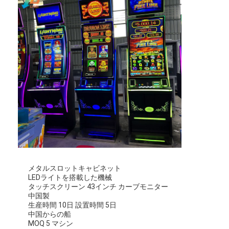
メタルスロットキャビネット
家へ
LEDライトを搭載した機械
タッチスクリーン 43インチ カーブモニター
製品
中国製
生産時間 10日 設置時間 5日
中国からの船
ビデオ
MOQ 5 マシン