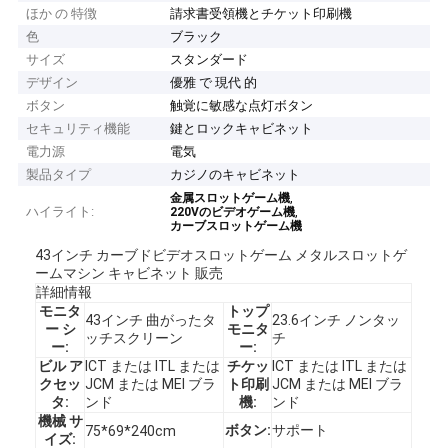
ほか の 特徴
請求書受領機とチケット印刷機
色
ブラック
サイズ
スタンダード
デザイン
優雅 で 現代 的
ボタン
触覚に敏感な点灯ボタン
セキュリティ機能
鍵とロックキャビネット
電力源
電気
製品タイプ
カジノのキャビネット
,
金属スロットゲーム機
ハイライト:
,
220Vのビデオゲーム機
カーブスロットゲーム機
43インチ カーブドビデオスロットゲーム メタルスロットゲ
ームマシン キャビネット 販売
詳細情報
モニタ
トップ
43インチ 曲がったタ
23.6インチ ノンタッ
ー シ
モニタ
ッチスクリーン
チ
ー:
ー:
ビル ア
ICT または ITL または
チケッ
ICT または ITL または
クセッ
JCM または MEI ブラ
ト印刷
JCM または MEI ブラ
タ:
ンド
機:
ンド
機械 サ
ボタン:
サポート
75*69*240cm
イズ: