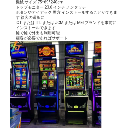
機械 サイズ:75*69*240cm
わたしたち に つい て
トップモニター 23.6 インチ ノンタッチ
ボタンやアイデック 両方 インストールすることができま
す 顧客の選択に
工場 ツアー
ICT または ITL または JCM または MEI ブランドを事前に
インストールできます
品質管理
鍵で鍵で外出も利用可能
顧客が必要であればサポート
連絡 ください
ニュース
事件
スロットゲーム機
魚のゲームテーブル
カジノ・ルーレット・テーブル