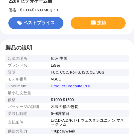
220V ビデオゲーム機
価格：$1000-$1500
MOQ：1
ベストプライス
接触
製品の説明
起源の場所
広州,中国
ブランド名
LiGei
証明
FCC, CCC, RoHS, ISO, CE, SGS
モデル番号
VGCE
Document
Product Brochure PDF
最小注文数量
1
価格
$1000-$1500
パッケージの詳細
木製の箱の包装
受渡し時間
5~8営業日
L/C,D/A,D/P,T/T,ウェスタンユニオン,マネ
支払条件
ーグラム
供給の能力
110pcs/week