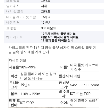
조립 필요
그래요
딜러 위치
지위
내기 칩 포함
그래요
테이블 레이아웃 포함
그래요
바퀴 직경
19 인치
표 중량
300 파운드
,
19인치 미국식 룰렛 테이블
하이 라이트:
,
메탈 박스 미국식 룰렛 테이블
19 인치 룰렛 테이블 장비
카리브해의 진주 19인치 금속 룰렛 상자 미국 스타일 룰렛 게
임 금속 상자 게임 기계 판매
자세한 정보
미국 룰렛 카리브해
지불율:
이름:
90%~99%
의 진주
싱글 플레이어 또는 링크
버전:
원산지:
타이완
버전 둘 다 작동
모니터
캐비닛
19인치
545*335*1115mm
크기:
크기:
빌 수용
볼트:
ICT 또는 TOP
110V ~ 220V
자:
티켓 프
영어 중국어 스페인
언어:
ICT/TOP
린터:
어