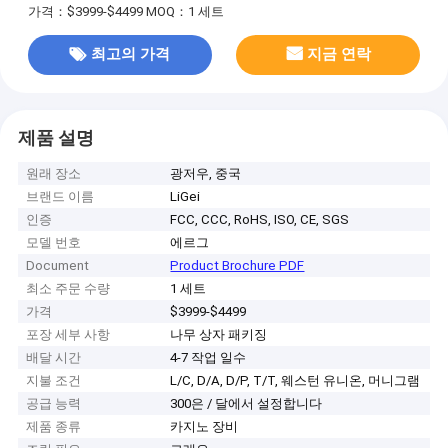
가격：$3999-$4499
MOQ：1 세트
최고의 가격
지금 연락
제품 설명
원래 장소
광저우, 중국
브랜드 이름
LiGei
인증
FCC, CCC, RoHS, ISO, CE, SGS
모델 번호
에르그
Document
Product Brochure PDF
최소 주문 수량
1 세트
가격
$3999-$4499
포장 세부 사항
나무 상자 패키징
배달 시간
4-7 작업 일수
지불 조건
L/C, D/A, D/P, T/T, 웨스턴 유니온, 머니그램
공급 능력
300은 / 달에서 설정합니다
제품 종류
카지노 장비