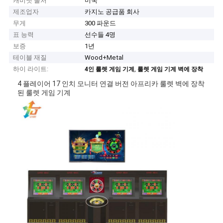
캐비닛 출처
미국
제조업자
카지노 공급품 회사
무게
300 파운드
표 능력
선수들 4명
보증
1년
테이블 재질
Wood+Metal
하이 라이트:
,
4인 룰렛 게임 기계
룰렛 게임 기계 벽에 장착
4 플레이어 17 인치 모니터 연결 버전 아프리카 룰렛 벽에 장착
된 룰렛 게임 기계