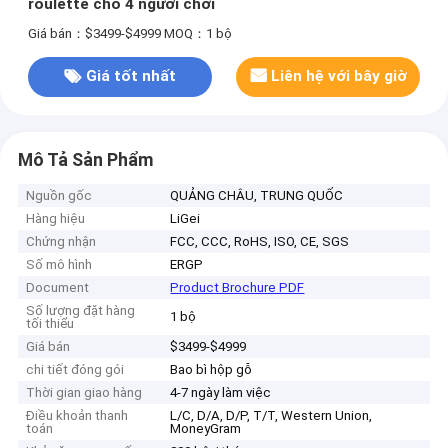
roulette cho 4 người chơi
Giá bán：$3499-$4999
MOQ：1 bộ
Giá tốt nhất
Liên hệ với bây giờ
Mô Tả Sản Phẩm
Nguồn gốc
QUẢNG CHÂU, TRUNG QUỐC
Hàng hiệu
LiGei
Chứng nhận
FCC, CCC, RoHS, ISO, CE, SGS
Số mô hình
ERGP
Document
Product Brochure PDF
Số lượng đặt hàng
1 bộ
tối thiểu
Giá bán
$3499-$4999
chi tiết đóng gói
Bao bì hộp gỗ
Thời gian giao hàng
4-7 ngày làm việc
Điều khoản thanh
L/C, D/A, D/P, T/T, Western Union,
toán
MoneyGram