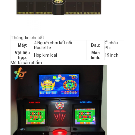
Thông tin chi tiết
4 Người chơi kết nối
Ở châu
Máy:
Đau:
Roulette
Phi
Vật liệu
Màn
Hộp kim loại
19 inch
hộp:
hình:
Mô tả sản phẩm