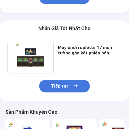
máy trò chơi điện tử
Bàn Casino Baccarat
Nhận Giá Tốt Nhất Cho
Máy trò chơi nồi vàng
Phần mềm máy đánh bạc
Máy chơi roulette 17 inch
tường gắn kết phiên bản
Phụ kiện máy đánh bạc
roulette cho 4 người chơi
Tiếp tục
Sản Phẩm Khuyến Cáo