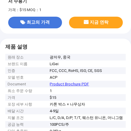
서 수용기
가격：$15
MOQ：1
최고의 가격
지금 연락
제품 설명
원래 장소
광저우, 중국
브랜드 이름
LiGei
인증
FCC, CCC, RoHS, ISO, CE, SGS
모델 번호
ACP
Document
Product Brochure PDF
최소 주문 수량
1
가격
$15
포장 세부 사항
카톤 박스 + 나무상자
배달 시간
4-9일
지불 조건
L/C, D/A, D/P, T/T, 웨스턴 유니온, 머니그램
공급 능력
100PCS/주