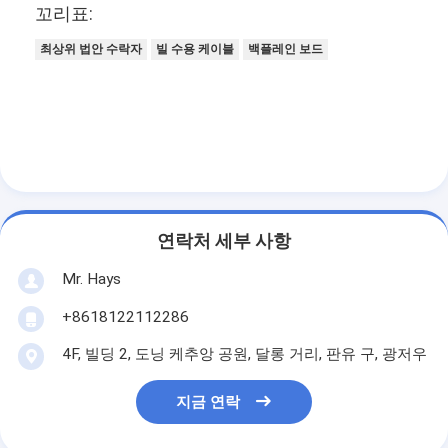
꼬리표:
아케이드 게임 기계
최상위 법안 수락자
빌 수용 케이블
백플레인 보드
카지노 바카라 테이블
금메달 게임기의 포트
슬롯 머신 소프트웨어
자동 판매기 부속물
연락처 세부 사항
Mr. Hays
+8618122112286
4F, 빌딩 2, 도닝 케추앙 공원, 달롱 거리, 판유 구, 광저우
지금 연락