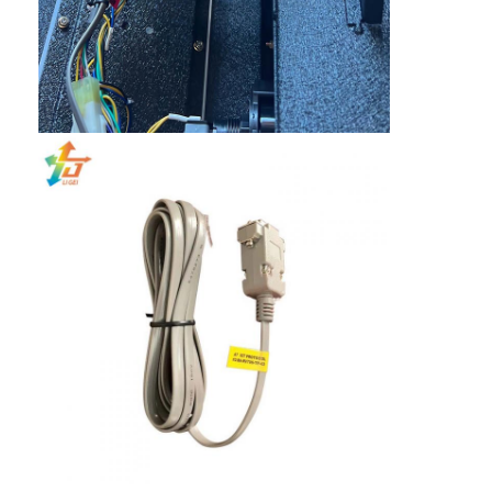
우리 에 관한 것
공장 투어
품질 관리
저희와 연락
뉴스
사건
슬롯 게임기
물고기 게임 테이블
카지노 룰렛 테이블