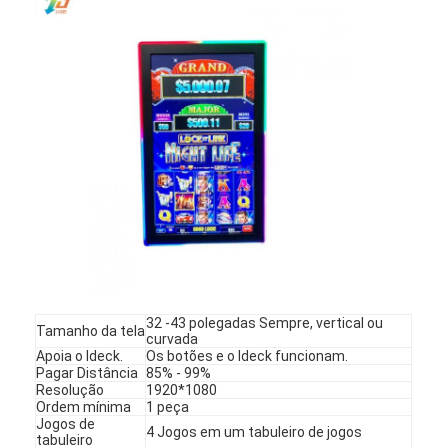
32 -43 polegadas Sempre, vertical ou
Tamanho da tela
Para casa
curvada
Apoia o Ideck.
Os botões e o Ideck funcionam.
Pagar Distância
85% - 99%
Produtos
Resolução
1920*1080
Ordem mínima
1 peça
Vídeos
Jogos de
4 Jogos em um tabuleiro de jogos
tabuleiro