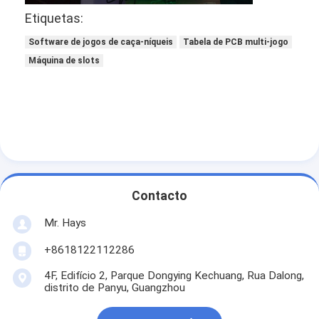
máquina de jogo de arcada
Etiquetas:
Mesa de Baccarat no Casino
Software de jogos de caça-níqueis
Tabela de PCB multi-jogo
Máquina de slots
Potenciômetro da máquina de jogo do ouro
Software para máquinas caça-níqueis
Acessórios do slot machine
Contacto
Mr. Hays
+8618122112286
4F, Edifício 2, Parque Dongying Kechuang, Rua Dalong,
distrito de Panyu, Guangzhou