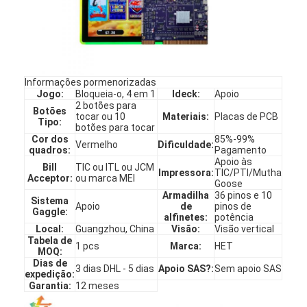
Informações pormenorizadas
Jogo:
Bloqueia-o, 4 em 1
Ideck:
Apoio
2 botões para
Botões
tocar ou 10
Materiais:
Placas de PCB
Tipo:
botões para tocar
Cor dos
85%-99%
Vermelho
Dificuldade:
quadros:
Pagamento
Apoio às
Bill
TIC ou ITL ou JCM
Impressora:
TIC/PTI/Mutha
Acceptor:
ou marca MEI
Goose
Armadilha
36 pinos e 10
Sistema
Apoio
de
pinos de
Gaggle:
alfinetes:
potência
Local:
Guangzhou, China
Visão:
Visão vertical
Tabela de
1 pcs
Marca:
HET
MOQ:
Dias de
3 dias DHL - 5 dias
Apoio SAS?:
Sem apoio SAS
expedição:
Garantia:
12 meses