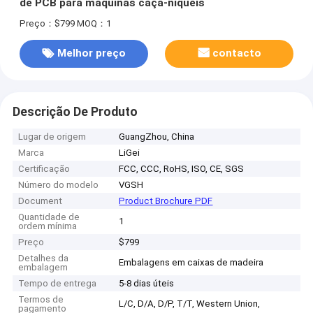
de PCB para máquinas caça-níqueis
Preço：$799
MOQ：1
Melhor preço
contacto
Descrição De Produto
Lugar de origem
GuangZhou, China
Marca
LiGei
Certificação
FCC, CCC, RoHS, ISO, CE, SGS
Número do modelo
VGSH
Document
Product Brochure PDF
Quantidade de
1
ordem mínima
Preço
$799
Detalhes da
Embalagens em caixas de madeira
embalagem
Tempo de entrega
5-8 dias úteis
Termos de
L/C, D/A, D/P, T/T, Western Union,
pagamento