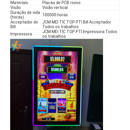
Materiais
Placas de PCB roxos
Sobre nós
Visão
Visão vertical
Duração de vida
100000 horas
(horas)
Visita à fábrica
Acceptador do
JCM MEI TIC TOP PTI Bill Acceptador
Bill
Todos os trabalhos
Controle de qualidade
JCM MEI TIC TOP PTI Impressora Todos
Impressora
os trabalhos
Contacte-nos
Notícias
Casos
Máquina de Slot
Tabelas de jogos de peixe
Mesa de Roleta do Casino