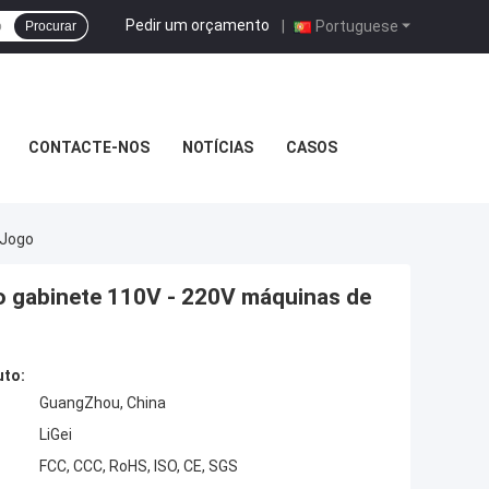
Pedir um orçamento
|
Portuguese
Procurar
CONTACTE-NOS
NOTÍCIAS
CASOS
 Jogo
o gabinete 110V - 220V máquinas de
uto:
GuangZhou, China
LiGei
FCC, CCC, RoHS, ISO, CE, SGS