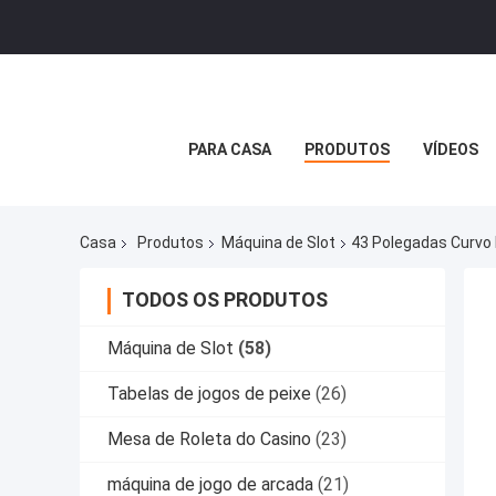
PARA CASA
PRODUTOS
VÍDEOS
Casa
Produtos
Máquina de Slot
43 Polegadas Curvo 
TODOS OS PRODUTOS
Máquina de Slot
(58)
Tabelas de jogos de peixe
(26)
Mesa de Roleta do Casino
(23)
máquina de jogo de arcada
(21)