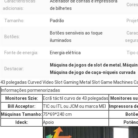
Características
Aceitador de contas e impressora
Cores
adicionais:
de bilhetes
Tamanho:
Padrão
Proje
Botões sensíveis ao toque
Carac
Botões:
iluminados
segur
Fonte de energia:
Energia elétrica
Tipo 
Máquina de jogos de slot de metal
,
Máquina
Destacar:
Máquina de jogo de caça-níqueis curvada
43 polegadas Curved Video Slot Gaming Metal Slot Game Machines Ca
Informações pormenorizadas
Monitores Szie:
Ecrã táctil curvo de 43 polegadas
Monitores su
Bill Acceptor:
TIC ou ITL ou JCM ou marca MEI
Impressora de
Máquinas Tamanho:
75*69*240 cm
Botõe
Ideck:
Apoio
Potênc