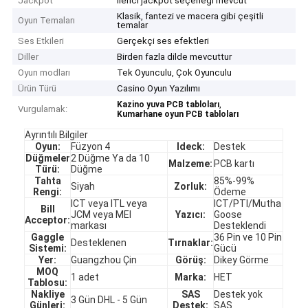
Jackpot
İlerici jackpot seçeneği mevcut
Klasik, fantezi ve macera gibi çeşitli
Oyun Temaları
temalar
Ses Etkileri
Gerçekçi ses efektleri
Diller
Birden fazla dilde mevcuttur
Oyun modları
Tek Oyunculu, Çok Oyunculu
Ürün Türü
Casino Oyun Yazılımı
,
Kazino yuva PCB tabloları
Vurgulamak:
Kumarhane oyun PCB tabloları
Ayrıntılı Bilgiler
Oyun:
Füzyon 4
Ideck:
Destek
Düğmeler
2 Düğme Ya da 10
Malzeme:
PCB kartı
Türü:
Düğme
Tahta
85%-99%
Siyah
Zorluk:
Rengi:
Ödeme
ICT veya ITL veya
ICT/PTI/Mutha
Bill
JCM veya MEI
Yazıcı:
Goose
Acceptor:
markası
Desteklendi
Gaggle
36 Pin ve 10 Pin
Desteklenen
Tırnaklar:
Sistemi:
Gücü
Yer:
Guangzhou Çin
Görüş:
Dikey Görme
MOQ
1 adet
Marka:
HET
Tablosu:
Nakliye
SAS
Destek yok
3 Gün DHL - 5 Gün
Günleri:
Destek:
SAS