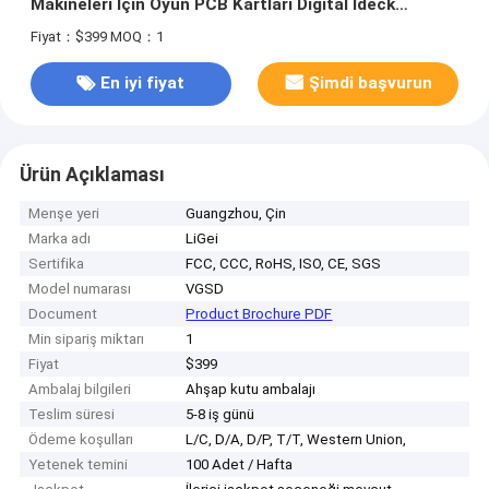
Makineleri İçin Oyun PCB Kartları Digital Ideck
Desteği
Fiyat：$399
MOQ：1
En iyi fiyat
Şimdi başvurun
Ürün Açıklaması
Menşe yeri
Guangzhou, Çin
Marka adı
LiGei
Sertifika
FCC, CCC, RoHS, ISO, CE, SGS
Model numarası
VGSD
Document
Product Brochure PDF
Min sipariş miktarı
1
Fiyat
$399
Ambalaj bilgileri
Ahşap kutu ambalajı
Teslim süresi
5-8 iş günü
Ödeme koşulları
L/C, D/A, D/P, T/T, Western Union,
Yetenek temini
100 Adet / Hafta