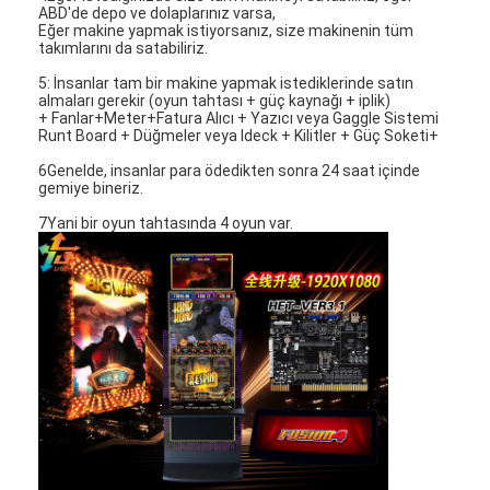
atari oyun makinesi
ABD'de depo ve dolaplarınız varsa,
Eğer makine yapmak istiyorsanız, size makinenin tüm
takımlarını da satabiliriz.
Casino Baccarat Masası
5: İnsanlar tam bir makine yapmak istediklerinde satın
almaları gerekir (oyun tahtası + güç kaynağı + iplik)
Pot Of Gold Oyun Makinesi
+ Fanlar+Meter+Fatura Alıcı + Yazıcı veya Gaggle Sistemi
Runt Board + Düğmeler veya Ideck + Kilitler + Güç Soketi+
Slot Makinesi Yazılımı
6Genelde, insanlar para ödedikten sonra 24 saat içinde
gemiye bineriz.
Slot Makinesi Aksesuarları
7Yani bir oyun tahtasında 4 oyun var.