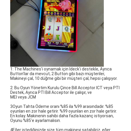
Bizim Hakkımızda
Fabrika turu
Kalite Kontrolü
Bizimle İletişim
Haberler
1: The Machines'i oynamak için Ideck'i destekle, Ayrıca
Davalar
Button'lar da mevcut, 2 Button gibi bazı müşteriler,
Makineyi çal, 10 düğme gibi bir müşteri çal, hepsi çalışıyor.
2: Bu Oyun Yönetim Kurulu Çince Bill Acceptor ICT veya PTI
Destek, Ayrıca PTI Bill Acceptor ile çalışır, ve
Slot Oyun Makinesi
MEI veya JCM
3Oyun Tahta Ödeme oranı %85 ila %99 arasındadır. %85
Balık Oyun Masaları
oyunları en zor hale getirir. %99 oyunları en zor hale getirir.
En kolay. Makinenin sahibi daha fazla kazanç istiyorsan,
Oyunu %85'e ayarlamalısın.
Casino Rulet Masası
4Eğer istediğinizde size tüm makineyi satabiliriz, eğer