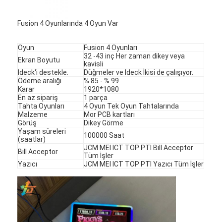
Fusion 4 Oyunlarında 4 Oyun Var
Oyun
Fusion 4 Oyunları
32 -43 inç Her zaman dikey veya
Ekran Boyutu
kavisli
Ideck'i destekle.
Düğmeler ve Ideck İkisi de çalışıyor.
Ödeme aralığı
% 85 - % 99
Karar
1920*1080
En az sipariş
1 parça
Tahta Oyunları
4 Oyun Tek Oyun Tahtalarında
Malzeme
Mor PCB kartları
Görüş
Dikey Görme
Yaşam süreleri
100000 Saat
(saatlar)
JCM MEI ICT TOP PTI Bill Acceptor
Bill Acceptor
Tüm İşler
Yazıcı
JCM MEI ICT TOP PTI Yazıcı Tüm İşler
Evde
Ürün
Videolar