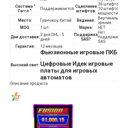
36 штифтов и
Система "
Сцепление
Поддерживается
10 штифтов
Гаггл ":
штифтов:
мощности
Вертикальное
Место:
Гуанчжоу, Китай
Видение:
зрение
MOQ:
1 шт.
Марка:
HET
Нет
3 дня DHL - 5
Поддержка
Дни доставки:
поддержки
дней
SAS?
SAS
Гарантия:
12 месяцев
Фьюзионные игровые ПКБ
,
Цифровые Идек игровые
Высокий свет:
платы для игровых
автоматов
Описание продукта