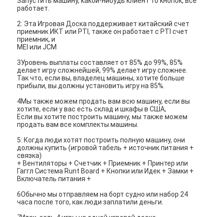
Запустить машину, какой-нибудь клиент 10 кнопок, все
машина видеоигры
работает.
2: Эта Игровая Доска поддерживает китайский счет
Стол для баккара в казино
приемник ИКТ или PTI, также он работает с PTI счет
приемник, и
MEI или JCM
Игровой автомат горшка с золотом
3Уровень выплаты составляет от 85% до 99%, 85%
Программное обеспечение игровых автоматов
делает игру сложнейшей, 99% делает игру сложнее.
Так что, если вы, владелец машины, хотите больше
прибыли, вы должны установить игру на 85%.
Аксессуары торгового автомата
4Мы также можем продать вам всю машину, если вы
хотите, если у вас есть склад и шкафы в США,
Если вы хотите построить машину, мы также можем
продать вам все комплекты машины.
5: Когда люди хотят построить полную машину, они
должны купить (игровой табель + источник питания +
связка)
+ Вентиляторы + Счетчик + Приемник + Принтер или
Гаггл Система Runt Board + Кнопки или Идек + Замки +
Включатель питания +
6Обычно мы отправляем на борт судно или набор 24
часа после того, как люди заплатили деньги.