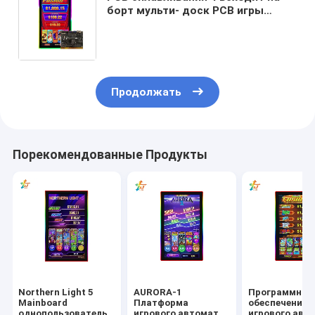
борт мульти- доск PCB игры
слота игры для торговых
автоматов поддерживает
цифров Ideck
Продолжать
Порекомендованные Продукты
Northern Light 5
AURORA-1
Программное
Mainboard
Платформа
обеспечение
однопользовательский
игрового автомата
игрового авт