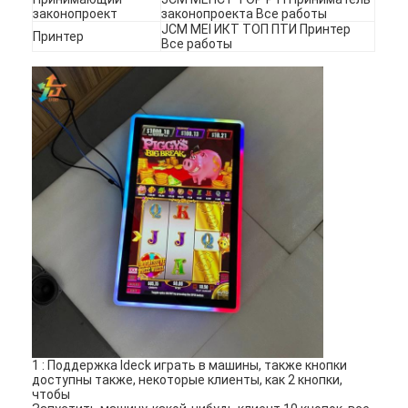
законопроект
законопроекта Все работы
О нас
JCM MEI ИКТ ТОП ПТИ Принтер
Принтер
Все работы
Экскурсия по заводу
Контроль качества
Свяжитесь с нами
Новости
Случаи
Игровой автомат
Игровые столы для рыб
1 : Поддержка Ideck играть в машины, также кнопки
Стол рулетки казино
доступны также, некоторые клиенты, как 2 кнопки,
чтобы