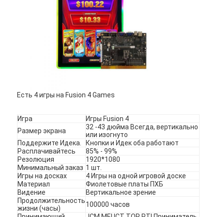
Есть 4 игры на Fusion 4 Games
Игра
Игры Fusion 4
32 -43 дюйма Всегда, вертикально
Размер экрана
или изогнуто
Поддержите Идека.
Кнопки и Идек оба работают
Расплачивайтесь
85% - 99%
Резолюция
1920*1080
Домой
Минимальный заказ
1 шт.
Игры на досках
4 Игры на одной игровой доске
Продукты
Материал
Фиолетовые платы ПХБ
Видение
Вертикальное зрение
Продолжительность
100000 часов
Видеозаписи
жизни (часы)
Принимающий
JCM MEI ICT TOP PTI Приниматель