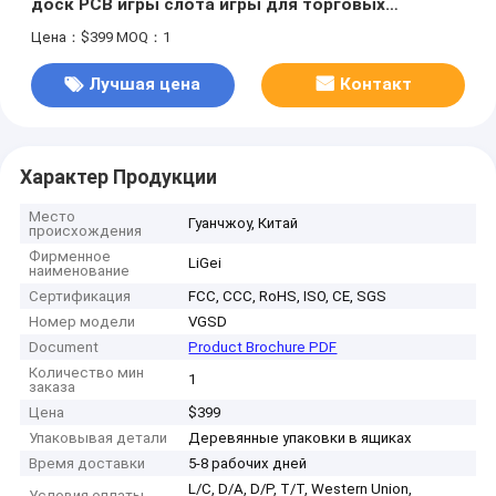
доск PCB игры слота игры для торговых
автоматов поддерживает цифров Ideck
Цена：$399
MOQ：1
Лучшая цена
Контакт
Характер Продукции
Место
Гуанчжоу, Китай
происхождения
Фирменное
LiGei
наименование
Сертификация
FCC, CCC, RoHS, ISO, CE, SGS
Номер модели
VGSD
Document
Product Brochure PDF
Количество мин
1
заказа
Цена
$399
Упаковывая детали
Деревянные упаковки в ящиках
Время доставки
5-8 рабочих дней
L/C, D/A, D/P, T/T, Western Union,
Условия оплаты