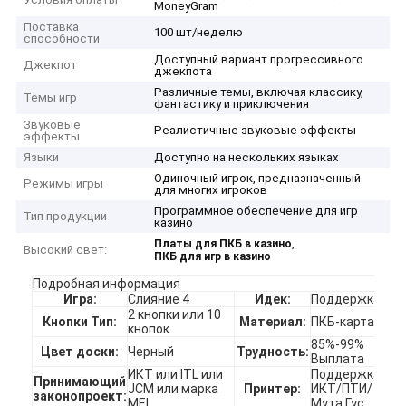
MoneyGram
Поставка
100 шт/неделю
способности
Доступный вариант прогрессивного
Джекпот
джекпота
Различные темы, включая классику,
Темы игр
фантастику и приключения
Звуковые
Реалистичные звуковые эффекты
эффекты
Языки
Доступно на нескольких языках
Одиночный игрок, предназначенный
Режимы игры
для многих игроков
Программное обеспечение для игр
Тип продукции
казино
,
Платы для ПКБ в казино
Высокий свет:
ПКБ для игр в казино
Подробная информация
Игра:
Слияние 4
Идек:
Поддержка
2 кнопки или 10
Кнопки Тип:
Материал:
ПКБ-карта
кнопок
85%-99%
Цвет доски:
Черный
Трудность:
Выплата
ИКТ или ITL или
Поддержка
Принимающий
JCM или марка
Принтер:
ИКТ/ПТИ/
законопроект:
MEI
Мута Гус