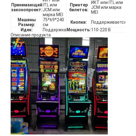
ИКТ или ITL или
Принимающий
ITL или
Принтер
JCM или марка
законопроект:
JCM или
билетов:
MEI
марка MEI
Машины
75*69*240
Кнопки:
Поддерживается
Размер:
см
Идек:
Поддержка
Мощность:
110-220 В
Описание продукта