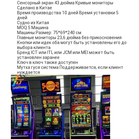
Сенсорный экран 43 дюйма Кривые мониторы
О нас
Сделано в Китае
Время производства 10 дней Время установки 5
дней
Экскурсия по заводу
Судно из Китая
MOQ 5 Машина
Машины Размер: 75*69*240 см
Контроль качества
Главные мониторы 23,6 дюйма без прикосновения
Кнопки или идек оба могут быть установлены его до
Свяжитесь с нами
выбора клиента
Бренд ICT или ITL или JCM или MEI может быть
установлен заранее
Новости
Ключ в ключ также доступен
Мутха гуся система Поддерживается, если клиент
нуждается
Случаи
Игровой автомат
Игровые столы для рыб
Стол рулетки казино