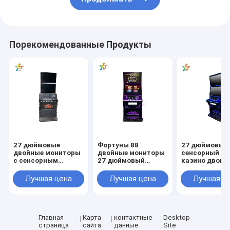
Порекомендованные Продукты
27 дюймовые
Фортуны 88
27 дюймовый
двойные мониторы
двойные мониторы
сенсорный эк
с сенсорным
27 дюймовый
казино двойн
экраном BeanstaIks
сенсорный экран
слот видео с
3 игровые машины
BeanstaIks 3
мониторы
Лучшая цена
Лучшая цена
Лучшая ц
для продажи
игровых автоматов
BeanstaIks 3
на продажу
игровые маш
для продажи
Главная
Карта
контактные
Desktop
страница
сайта
данные
Site