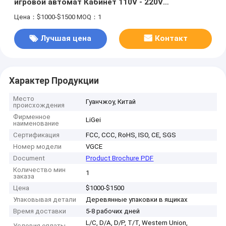
игровой автомат Кабинет 110V - 220V
видеоигровые машины
Цена：$1000-$1500
MOQ：1
Лучшая цена
Контакт
Характер Продукции
Место
Гуанчжоу, Китай
происхождения
Фирменное
LiGei
наименование
Сертификация
FCC, CCC, RoHS, ISO, CE, SGS
Номер модели
VGCE
Document
Product Brochure PDF
Количество мин
1
заказа
Цена
$1000-$1500
Упаковывая детали
Деревянные упаковки в ящиках
Время доставки
5-8 рабочих дней
L/C, D/A, D/P, T/T, Western Union,
Условия оплаты