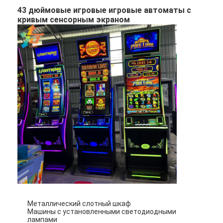
43 дюймовые игровые игровые автоматы с
кривым сенсорным экраном
Домой
Продукты
Металлический слотный шкаф
Видеозаписи
Машины с установленными светодиодными
лампами