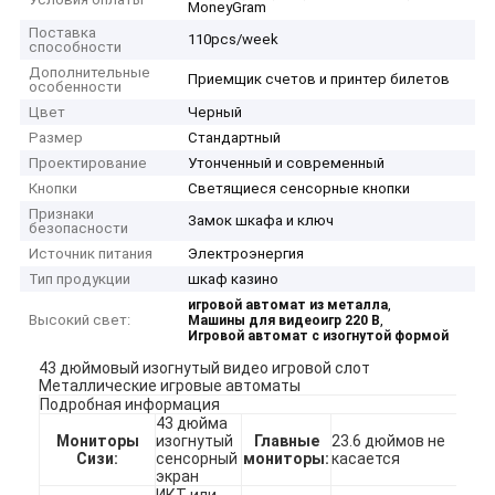
MoneyGram
Поставка
110pcs/week
способности
Дополнительные
Приемщик счетов и принтер билетов
особенности
Цвет
Черный
Размер
Стандартный
Проектирование
Утонченный и современный
Кнопки
Светящиеся сенсорные кнопки
Признаки
Замок шкафа и ключ
безопасности
Источник питания
Электроэнергия
Тип продукции
шкаф казино
,
игровой автомат из металла
Высокий свет:
,
Машины для видеоигр 220 В
Игровой автомат с изогнутой формой
43 дюймовый изогнутый видео игровой слот
Металлические игровые автоматы
Подробная информация
43 дюйма
Мониторы
изогнутый
Главные
23.6 дюймов не
Сизи:
сенсорный
мониторы:
касается
экран
ИКТ или