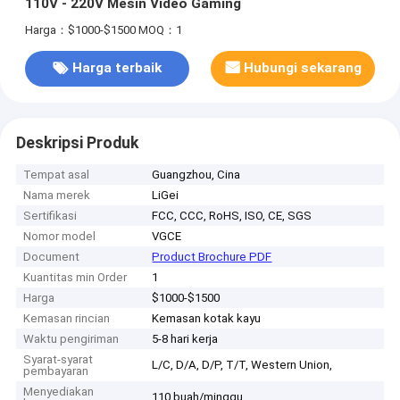
110V - 220V Mesin Video Gaming
Harga：$1000-$1500
MOQ：1
Harga terbaik
Hubungi sekarang
Deskripsi Produk
Tempat asal
Guangzhou, Cina
Nama merek
LiGei
Sertifikasi
FCC, CCC, RoHS, ISO, CE, SGS
Nomor model
VGCE
Document
Product Brochure PDF
Kuantitas min Order
1
Harga
$1000-$1500
Kemasan rincian
Kemasan kotak kayu
Waktu pengiriman
5-8 hari kerja
Syarat-syarat
L/C, D/A, D/P, T/T, Western Union,
pembayaran
Menyediakan
110 buah/minggu