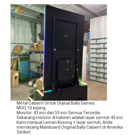
Rumah
Metal Cabient Untuk Orijinal Bally Games
MOQ 10 keping
Monitor: 43 inci dan 55 inci Semua Tersedia
Produk
Sekarang monitor di kabinet adalah layar sentuh 43 inci
Kami menjual Lemari Kosong + layar sentuh, Anda
memasang Mainboard Original Bally Cabient di Amerika
Video
Serikat