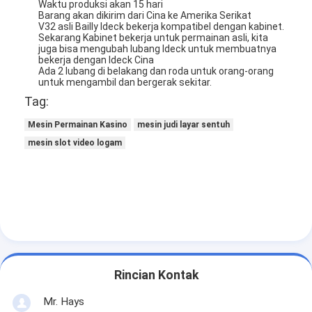
Waktu produksi akan 15 hari
Tentang Kami
Barang akan dikirim dari Cina ke Amerika Serikat
V32 asli Bailly Ideck bekerja kompatibel dengan kabinet.
Sekarang Kabinet bekerja untuk permainan asli, kita
Tur Pabrik
juga bisa mengubah lubang Ideck untuk membuatnya
bekerja dengan Ideck Cina
Ada 2 lubang di belakang dan roda untuk orang-orang
Kontrol Kualitas
untuk mengambil dan bergerak sekitar.
Tag:
Hubungi Kami
Mesin Permainan Kasino
mesin judi layar sentuh
Berita
mesin slot video logam
Kasus-kasus
Mesin Slot
Meja Permainan Ikan
Rincian Kontak
Meja Roulette Kasino
Mr. Hays