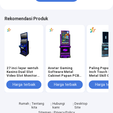
Rekomendasi Produk
27 inci layar sentuh
Avatar Gaming
Paling Populer
Kasino Dual Slot
Software Metal
Inch Touch Sc
Video Slot Monitor
Cabinet Papan PCB
Metal Skill Ga
BeanstaIks 3 Mesin
Made in China
Cabinet Link 
Gaming Untuk dijual
Gaming Mesin Slot
Vertikal Mesi
Harga terbaik
Harga terbaik
Harga terb
Metal Untuk Dijual
Cabinet
Rumah
Tentang
Hubungi
Desktop
kita
kami
Site
Sitemap
Privacy Policy