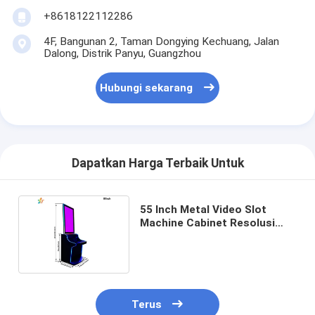
mesin permainan arcade
+8618122112286
Meja Baccarat Kasino
4F, Bangunan 2, Taman Dongying Kechuang, Jalan
Dalong, Distrik Panyu, Guangzhou
Mesin Permainan Pot Emas
Hubungi sekarang
Perangkat Lunak Mesin Slot
Aksesori Mesin Slot
Dapatkan Harga Terbaik Untuk
55 Inch Metal Video Slot
Machine Cabinet Resolusi
1080p Original Balily Ideck
Terus