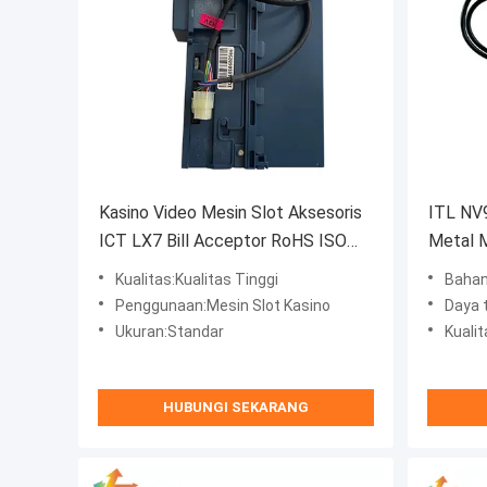
Kasino Video Mesin Slot Aksesoris
ITL NV9
ICT LX7 Bill Acceptor RoHS ISO
Metal 
FCC Disetujui
tinggi
Kualitas:Kualitas Tinggi
Bahan
Penggunaan:Mesin Slot Kasino
Daya 
Ukuran:Standar
Kualit
HUBUNGI SEKARANG