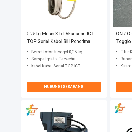
0.25kg Mesin Slot Aksesoris ICT
ON / O
TOP Serial Kabel Bill Penerima
Toggle 
Rocker
Berat kotor tunggal:0,25 kg
Fitur:
Sampel gratis:Tersedia
Bahan
kabel:Kabel Serial TOP ICT
Kuant
HUBUNGI SEKARANG