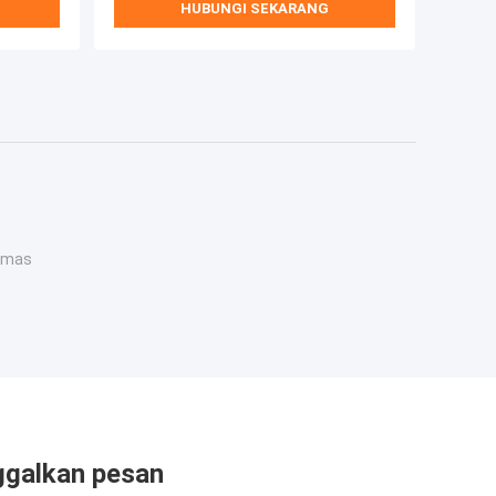
HUBUNGI SEKARANG
Emas
ggalkan pesan