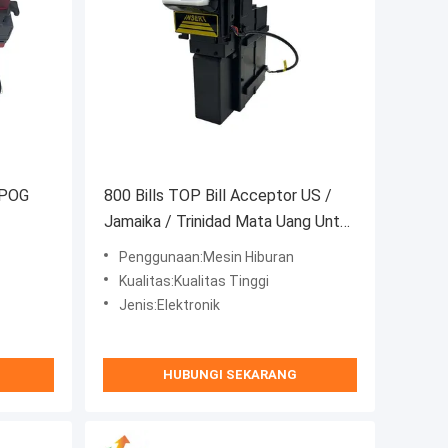
 POG
800 Bills TOP Bill Acceptor US /
Jamaika / Trinidad Mata Uang Untuk
Mesin Hiburan
Penggunaan:Mesin Hiburan
Kualitas:Kualitas Tinggi
Jenis:Elektronik
HUBUNGI SEKARANG