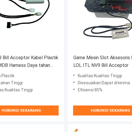
 Bill Acceptor Kabel Plastik
Game Mesin Slot Aksesoris
MDB Harness Daya tahan
LOL ITL NV9 Bill Acceptor
:Plastik
Kualitas:Kualitas Tinggi
tahan:Tinggi
Disesuaikan:Dapat diterima.
as:Kualitas Tinggi
Efisiensi:85%
HUBUNGI SEKARANG
HUBUNGI SEKARANG