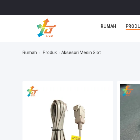
RUMAH
PROD
Rumah
Produk
Aksesori Mesin Slot