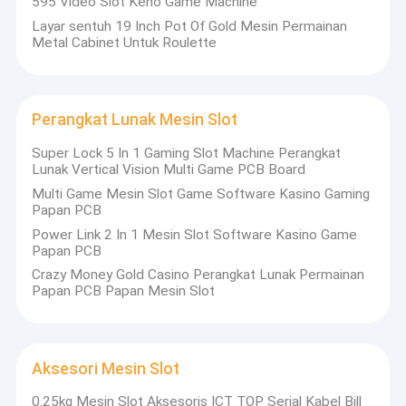
595 Video Slot Keno Game Machine
Layar sentuh 19 Inch Pot Of Gold Mesin Permainan
Metal Cabinet Untuk Roulette
Perangkat Lunak Mesin Slot
Super Lock 5 In 1 Gaming Slot Machine Perangkat
Lunak Vertical Vision Multi Game PCB Board
Multi Game Mesin Slot Game Software Kasino Gaming
Papan PCB
Power Link 2 In 1 Mesin Slot Software Kasino Game
Papan PCB
Crazy Money Gold Casino Perangkat Lunak Permainan
Papan PCB Papan Mesin Slot
Rumah
Guangzhou Ligei Technology Co., Ltd
Produk
Kami adalah perusahaan terkemuka yang berfokus pada desain,
manufaktur, dan menyediakan mesin judi dan mesin arcade
Aksesori Mesin Slot
berkualitas tinggi.kami berdedikasi untuk memberikan inovatif,
Video
solusi yang dapat diandalkan, dan luar biasa untuk mesin
0.25kg Mesin Slot Aksesoris ICT TOP Serial Kabel Bill