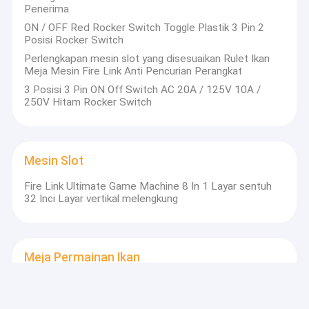
perjudian global
dan arcade
industri mesin.
Penerima
Tentang Kami
ON / OFF Red Rocker Switch Toggle Plastik 3 Pin 2
Sebagai perusahaan yang didorong oleh teknologi, tim kami
Posisi Rocker Switch
terdiri dari profesional yang bersemangat dan berbakat dengan
Tur Pabrik
pengalaman luas di bidang mesin judi
dan arcade
Desainer kami,
Perlengkapan mesin slot yang disesuaikan Rulet Ikan
insinyur, dan teknisi tetap di garis depan tren industri, terus
Meja Mesin Fire Link Anti Pencurian Perangkat
Kontrol Kualitas
mendorong inovasi untuk memenuhi kebutuhan pelanggan kami
3 Posisi 3 Pin ON Off Switch AC 20A / 125V 10A /
dan pasar yang berkembang.
250V Hitam Rocker Switch
Hubungi Kami
Produk kami mencakup berbagai macam mesin judi
dan
Berita
arcade
mesin, termasuk mesin slot, meja permainan, mesin
lotere, mesin poker, meja baccarat dan banyak
Mesin Slot
lagi.menggunakan teknologi dan bahan mutakhir untuk
Kasus-kasus
memastikan produk kami memenuhi standar tertinggi dalam
Fire Link Ultimate Game Machine 8 In 1 Layar sentuh
kinerja dan daya tahan.
32 Inci Layar vertikal melengkung
Selain produk yang sangat baik, kami menyediakan dukungan
dan layanan pelanggan yang komprehensif.memahami
Mesin Slot
kebutuhan mereka dan menawarkan solusi yang disesuaikan
untuk memenuhi kebutuhan bisnis unik merekaKami
Meja Permainan Ikan
Meja Permainan Ikan
berkomitmen untuk membangun kemitraan jangka panjang,
memastikan kepuasan pelanggan dan kesuksesan melalui
55 Inch Amerika Serikat Texas Fish Game Tables Coin
dukungan teknis dan layanan pemeliharaan yang berkelanjutan.
Meja Roulette Kasino
Pusher Arcade Fish Table Game Machine