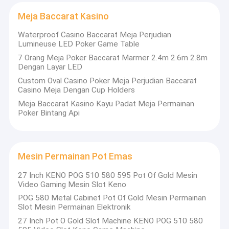
Meja Baccarat Kasino
Waterproof Casino Baccarat Meja Perjudian
Lumineuse LED Poker Game Table
7 Orang Meja Poker Baccarat Marmer 2.4m 2.6m 2.8m
Dengan Layar LED
Custom Oval Casino Poker Meja Perjudian Baccarat
Casino Meja Dengan Cup Holders
Meja Baccarat Kasino Kayu Padat Meja Permainan
Poker Bintang Api
Mesin Permainan Pot Emas
27 Inch KENO POG 510 580 595 Pot Of Gold Mesin
Video Gaming Mesin Slot Keno
POG 580 Metal Cabinet Pot Of Gold Mesin Permainan
Slot Mesin Permainan Elektronik
27 Inch Pot O Gold Slot Machine KENO POG 510 580