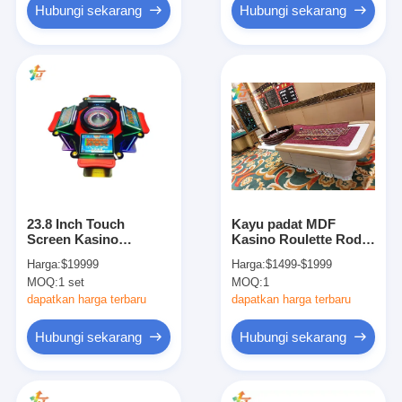
Hubungi sekarang
Hubungi sekarang
23.8 Inch Touch
Kayu padat MDF
Screen Kasino
Kasino Roulette Roda
Roulette Mesin Judi
Meja Hiburan Poker
Harga:
$19999
Harga:
$1499-$1999
Meja Untuk 4 Pemain
Club Gaya
MOQ:
1 set
MOQ:
1
dapatkan harga terbaru
dapatkan harga terbaru
Hubungi sekarang
Hubungi sekarang