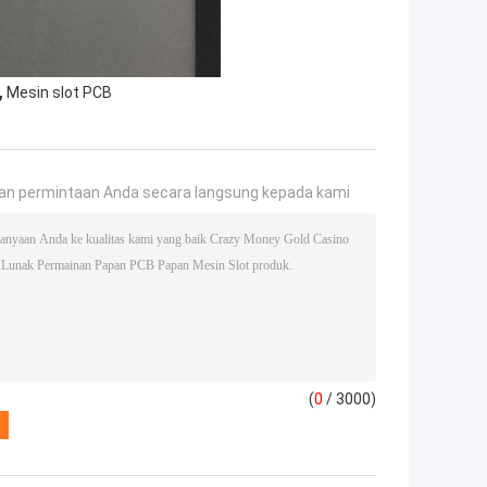
,
Mesin slot PCB
an permintaan Anda secara langsung kepada kami
(
0
/ 3000)