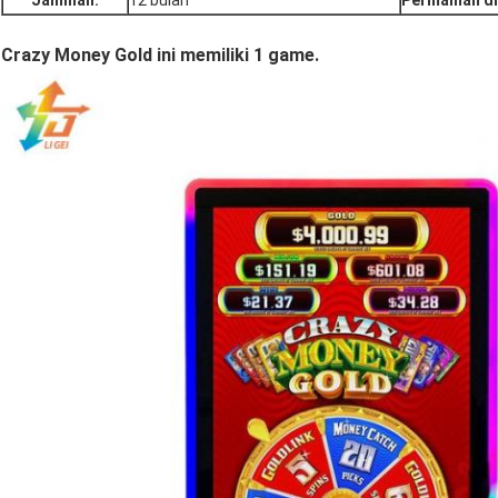
Jaminan:
12 bulan
Permainan di
Crazy Money Gold ini memiliki 1 game.