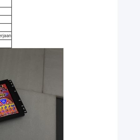
erjaan