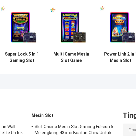
Super Lock 5 In 1
Multi Game Mesin
Power Link 2 In 
Gaming Slot
Slot Game
Mesin Slot
Machine
Software Kasino
Software Kasin
Perangkat Lunak
Gaming Papan
Game Papan PC
Vertical Vision
PCB
Multi Game PCB
Board
Tin
Mesin Slot
ine Wall
Slot Casino Mesin Slot Gaming Fulsion 5
lette Untuk
Melengkung 43 inci Buatan ChinaUntuk