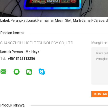
,
Label:
Perangkat Lunak Permainan Mesin Slot
Multi Game PCB Board
Rincian kontak
GUANGZHOU LIGEI TECHNOLOGY CO., LTD
Mengirimk
Kontak Person:
Mr. Hays
Tel:
+8618122112286
Produk lainnya